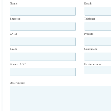
Nome:
Email:
Empresa:
Telefone:
CNPJ:
Produto:
Estado:
Quantidade:
Cliente LGV?:
Enviar arquivo:
Observações: