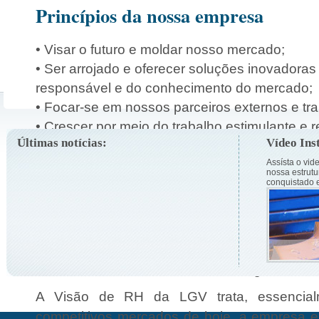
Princípios da nossa empresa
• Visar o futuro e moldar nosso mercado;
• Ser arrojado e oferecer soluções inovadoras
responsável e do conhecimento do mercado;
• Focar-se em nossos parceiros externos e tra
• Crescer por meio do trabalho estimulante e
Últimas notícias:
Vídeo Inst
• Buscar a excelência no desempenho e no 
compromissos.
Assísta o vid
nossa estrutu
conquistado 
Nossa Equipe
A LGV aposta em uma política de recurso
baseada no gerenciamento de habili
desenvolvimento de carreira e diálogo.
A Visão de RH da LGV trata, essencial
competitivos mercados de hoje, a empresa e